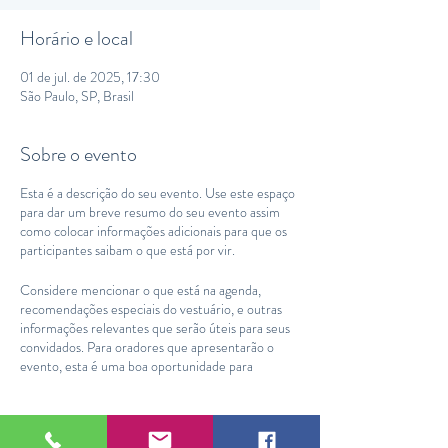
Horário e local
01 de jul. de 2025, 17:30
São Paulo, SP, Brasil
Sobre o evento
Esta é a descrição do seu evento. Use este espaço
para dar um breve resumo do seu evento assim
como colocar informações adicionais para que os
participantes saibam o que está por vir.
Considere mencionar o que está na agenda,
recomendações especiais do vestuário, e outras
informações relevantes que serão úteis para seus
convidados. Para oradores que apresentarão o
evento, esta é uma boa oportunidade para
descrever os tópicos que serão abordados ou
incluir uma pequena biografia. Se o evento for
direcionado a um tipo específico de audiência,
certifique-se de mencionar isto aqui também.