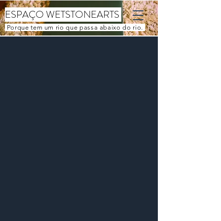
ESPAÇO WETSTONEARTS
Porque tem um rio que passa abaixo do rio.