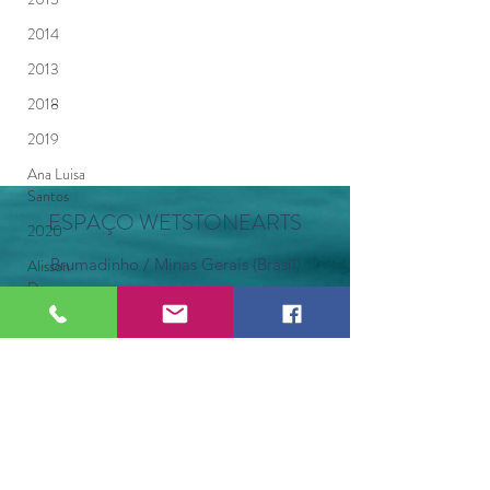
2014
2013
2018
2019
Ana Luisa
Santos
ESPAÇO WETSTONEARTS
2020
Brumadinho / Minas Gerais (Brasil)
Alisson
Damasceno
©2021 por Espaço WetStoneArts.
2021
Anahí
Poty
Anna Arbo
Anderson
Ramanery