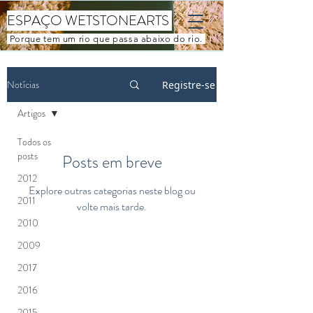
ESPAÇO WETSTONEARTS
Porque tem um rio que passa abaixo do rio.
Notícias
Registre-se
Artigos
Todos os
posts
Posts em breve
2012
Explore outras categorias neste blog ou
2011
volte mais tarde.
2010
2009
2017
2016
2015