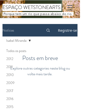
ESPAÇO WETSTONEARTS
Porque tem um rio que passa abaixo do rio.
Notícias
Registre-se
Isabel Miranda
Todos os posts
Posts em breve
2012
2011
Explore outras categorias neste blog ou
volte mais tarde.
2010
2009
2017
2016
2015