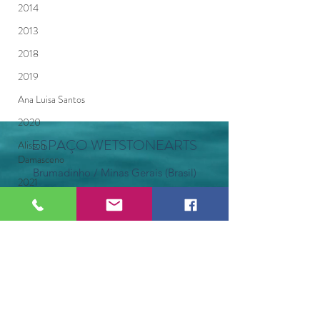
2014
2013
2018
2019
Ana Luisa Santos
2020
ESPAÇO WETSTONEARTS
Alisson
Damasceno
Brumadinho / Minas Gerais (Brasil)
2021
©2021 por Espaço WetStoneArts.
Anahí Poty
Anna Arbo
Anderson
Ramanery
André Nakau
Apos