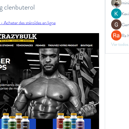
mini
g clenbuterol
Kev
- Acheter des stéroïdes en ligne
Ger
Ra 
Ver todos