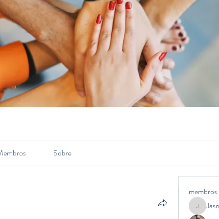
Membros
Sobre
membros
Jas
Jasmine