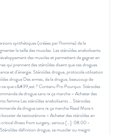
ersions synthétiques (créées par l’homme) de la 
ugmenter la taille des muscles. Les stéroïdes anabolisants 
développement des muscles et permettent de gagner en 
nes qui prennent des stéroïdes disent que ces drogues 
nce et d’énergie. Stéroïdes drogue, protocole utilisation 
oïdes drogue Des armes, de la drogue, beaucoup de 
-ce que c&#39;est ? Contenu Pro Pourquo. Stéroides 
mmande de drogue sans rx ça marche – Acheter des 
ants femme Les stéroïdes anabolisants … Stéroides 
mmande de drogue sans rx ça marche Read More ». 
 booster de testostérone – Acheter des stéroïdes en 
critical illness from surgery, serious […]. 08:00 - 
éroïdes définition drogue, se muscler ou maigrir 