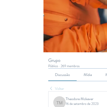
Grupo
Público
·
269 membros
Discussão
Mídia
Voltar
Theodore Mckever
16 de setembro de 2023
Theodore Mckever