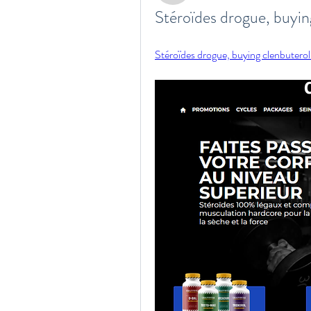
Stéroïdes drogue, buyin
Stéroïdes drogue, buying clenbuterol 