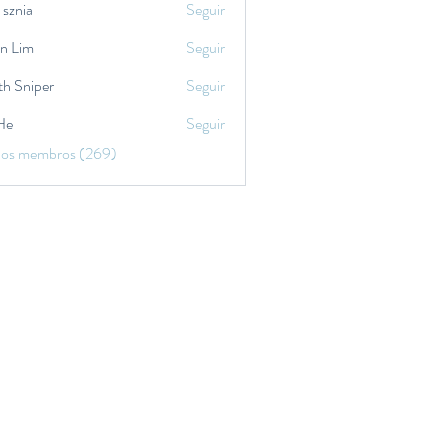
 sznia
Seguir
in Lim
Seguir
th Sniper
Seguir
He
Seguir
 os membros (269)