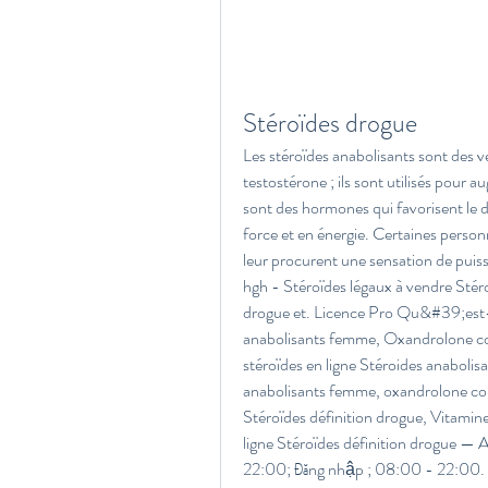
Stéroïdes drogue
Les stéroïdes anabolisants sont des v
testostérone ; ils sont utilisés pour a
sont des hormones qui favorisent le 
force et en énergie. Certaines person
leur procurent une sensation de puissa
hgh - Stéroïdes légaux à vendre Stér
drogue et. Licence Pro Qu&#39;est
anabolisants femme, Oxandrolone co
stéroïdes en ligne Stéroides anabolis
anabolisants femme, oxandrolone co
Stéroïdes définition drogue, Vitamine
ligne Stéroïdes définition drogue — A 
22:00; Đăng nhập ; 08:00 - 22:00. St