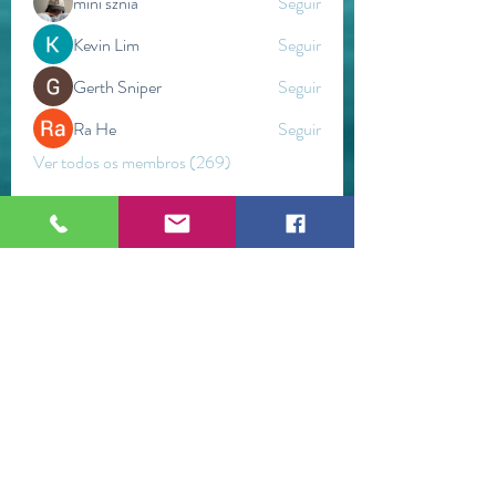
mini sznia
Seguir
Kevin Lim
Seguir
Gerth Sniper
Seguir
Ra He
Seguir
Ver todos os membros (269)
ESPAÇO WETSTONEARTS
Brumadinho / Minas Gerais (Brasil)
©2021 por Espaço WetStoneArts.