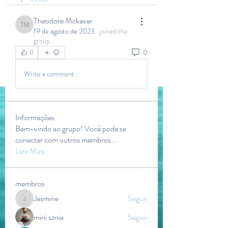
Theodore Mckever
Theodore Mckever
19 de agosto de 2023
·
joined the
group.
0
0
Write a comment...
Informações
Bem-vindo ao grupo! Você pode se
conectar com outros membros
...
Leia Mais
membros
Jasmine
Seguir
Jasmine
mini sznia
Seguir