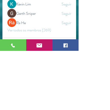
Kevin Lim
Seguir
Gerth Sniper
Seguir
Ra He
Seguir
Ver todos os membros (269)
ESPAÇO WETSTONEARTS
Brumadinho / Minas Gerais (Brasil)
©2021 por Espaço WetStoneArts.