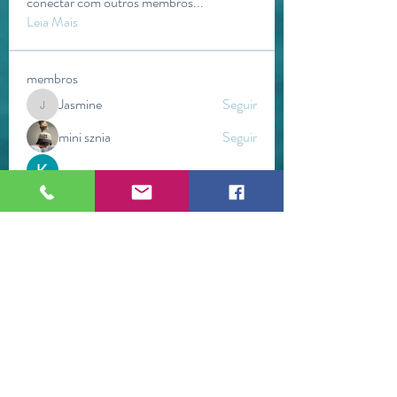
conectar com outros membros
...
Leia Mais
membros
Jasmine
Seguir
Jasmine
mini sznia
Seguir
Kevin Lim
Seguir
Gerth Sniper
Seguir
Ra He
Seguir
Ver todos os membros (269)