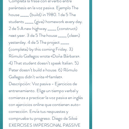
Completa la frase con el verbo entre 
paréntesis en la voz pasiva. Ejemplo The 
house _____ (build) in 1980. 1 de 5 The 
students _____ (give) homework every day. 
2 de 5 A new highway _____ (construct) 
next year. 3 de 5 The house _____ (clean) 
yesterday. 4 de 5 The project _____ 
(complete) by this coming Friday. 3) 
Rómulo Gallegos wrote «Doña Bárbara». 
4) That student doesn’t speak Italian. 5) 
Peter doesn’t build a house. 6) Rómulo 
Gallegos didn’t write «Hamlet». 
Descripción: Voz pasiva - Ejercicios de 
entrenamiento. Elige un tiempo verbal y 
comienza a practicar la voz pasiva en inglés 
con ejercicios online que contienen auto-
corrección. Envía tus respuestas y 
comprueba tu progreso. Diego de Siloé 
EXERCISES IMPERSONAL PASSIVE 