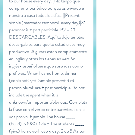
to our house every day. [No tengo que 
comprar el periódico porque es enviado a 
nuestra a casa todos los días. ]|Present 
simple (marcador temporal: every day)|3ª 
persona: is + part participle. B2 – C1 
DESCARGABLES. Aquí te dejo tarjetas 
descargables para que tu estudio sea muy 
productivo. Algunas están completamente 
en inglés y otras los tienes en versión 
inglés- español para que aprendas como 
prefieras. When I came home, dinner 
(cook/not) yet. Simple present|3 rd 
person plural: are + past participle|Do not 
include the agent when it is 
unknown/unimportant/obvious. Completa 
la frase con el verbo entre paréntesis en la 
voz pasiva. Ejemplo The house _____ 
(build) in 1980. 1 de 5 The students _____ 
(give) homework every day. 2 de 5 A new 