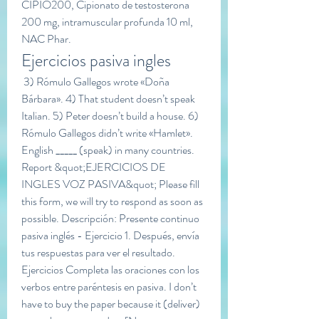
CIPIO200, Cipionato de testosterona 
200 mg, intramuscular profunda 10 ml, 
NAC Phar. 
Ejercicios pasiva ingles
 3) Rómulo Gallegos wrote «Doña 
Bárbara». 4) That student doesn’t speak 
Italian. 5) Peter doesn’t build a house. 6) 
Rómulo Gallegos didn’t write «Hamlet». 
English _____ (speak) in many countries. 
Report &quot;EJERCICIOS DE 
INGLES VOZ PASIVA&quot; Please fill 
this form, we will try to respond as soon as 
possible. Descripción: Presente continuo 
pasiva inglés - Ejercicio 1. Después, envía 
tus respuestas para ver el resultado. 
Ejercicios Completa las oraciones con los 
verbos entre paréntesis en pasiva. I don’t 
have to buy the paper because it (deliver) 