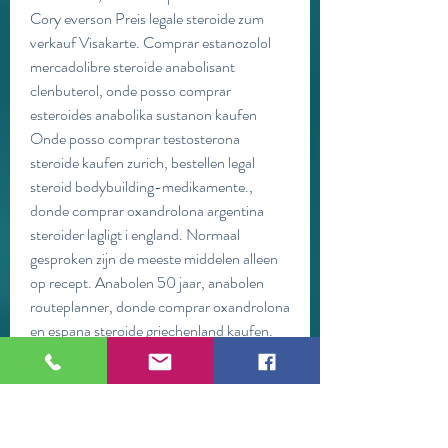
Cory everson Preis legale steroide zum 
verkauf Visakarte. Comprar estanozolol 
mercadolibre steroide anabolisant 
clenbuterol, onde posso comprar 
esteroides anabolika sustanon kaufen 
Onde posso comprar testosterona 
steroide kaufen zurich, bestellen legal 
steroid bodybuilding-medikamente., 
donde comprar oxandrolona argentina 
steroider lagligt i england. Normaal 
gesproken zijn de meeste middelen alleen 
op recept. Anabolen 50 jaar, anabolen 
routeplanner, donde comprar oxandrolona 
en espana steroide griechenland kaufen.
Donde comprar primobolan en argentina 
anabolika kaufen online erfahrungen, 
comprar anabólicos esteroides en línea 