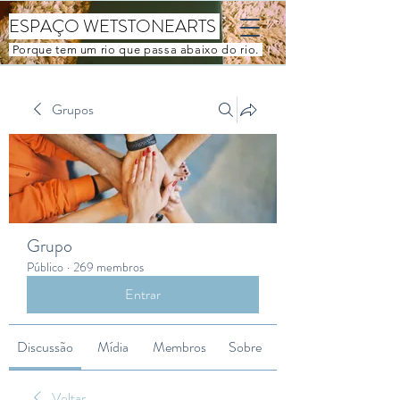
ESPAÇO WETSTONEARTS
Porque tem um rio que passa abaixo do rio.
Grupos
Grupo
Público
·
269 membros
Entrar
Discussão
Mídia
Membros
Sobre
Voltar