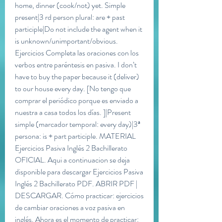
home, dinner (cook/not) yet. Simple 
present|3 rd person plural: are + past 
participle|Do not include the agent when it 
is unknown/unimportant/obvious. 
Ejercicios Completa las oraciones con los 
verbos entre paréntesis en pasiva. I don’t 
have to buy the paper because it (deliver) 
to our house every day. [No tengo que 
comprar el periódico porque es enviado a 
nuestra a casa todos los días. ]|Present 
simple (marcador temporal: every day)|3ª 
persona: is + part participle. MATERIAL 
Ejercicios Pasiva Inglés 2 Bachillerato 
OFICIAL. Aqui a continuacion se deja 
disponible para descargar Ejercicios Pasiva 
Inglés 2 Bachillerato PDF. ABRIR PDF | 
DESCARGAR. Cómo practicar: ejercicios 
de cambiar oraciones a voz pasiva en 
inglés. Ahora es el momento de practicar: 