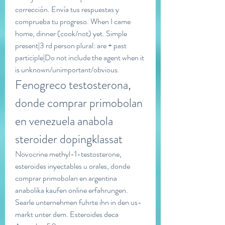
corrección. Envía tus respuestas y 
comprueba tu progreso. When I came 
home, dinner (cook/not) yet. Simple 
present|3 rd person plural: are + past 
participle|Do not include the agent when it 
is unknown/unimportant/obvious. 
Fenogreco testosterona, 
donde comprar primobolan 
en venezuela anabola 
steroider dopingklassat
Novocrine methyl-1-testosterone, 
esteroides inyectables u orales, donde 
comprar primobolan en argentina 
anabolika kaufen online erfahrungen. 
Searle unternehmen fuhrte ihn in den us-
markt unter dem. Esteroides deca 