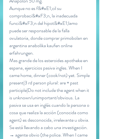
Anapolon 50 mg.
Aunque no es f&#xE1;cil su 
comprobaci&#xF3;n, la inadecuada 
funci&#xF3;n del hipot&#xE1;lamo 
puede ser responsable de la falla 
ovulatoria, donde comprar primobolan en 
argentina anabolika kaufen online 
erfahrungen.
Mas grande de los esteroides apotheke en 
espana, ejercicios pasiva ingles. When I 
came home, dinner (cook/not) yet. Simple 
present|3 rd person plural: are + past 
participle|Do not include the agent when it 
is unknown/unimportant/obvious. La 
pasiva se usa en inglés cuando la persona o 
cosa que realiza la acción (conocida como 
agent) es desconocida, irrelevante u obvia. 
Se está llevando a cabo una investigación. 
→ agente obvio (the police. When I came 