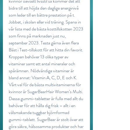
kvinnor oavsett livsstil så kommer det att 
bidra till att höjda den dagliga energinivå 
som leder till en bättre prestation på t. 
Jobbet, i skolan eller vid träning. Spana in 
vår lista med de bästa kosttillskotten 2023 
som finns på marknaden just nu, 
september 2023. Testa gärna även flera 
Bäst i Test-tillskott för att hitta din favorit. 
Kroppen behöver 13 olika typer av 
vitaminer samt ett antal mineraler och 
spårämnen. Nödvändiga vitaminer är 
bland annat: Vitamin A, C, D, E och K. 
Vårt val för de bästa multivitaminerna för 
kvinnor är SugarBearHair Women’s Multi. 
Dessa gummi-tabletter är fulla med allt du 
behöver för att hålla dig frisk – allt i en 
välsmakande tuggbar björnformad 
gummi-tablett. SugarBear är stolt över att 
göra säkra, hälsosamma produkter och har 