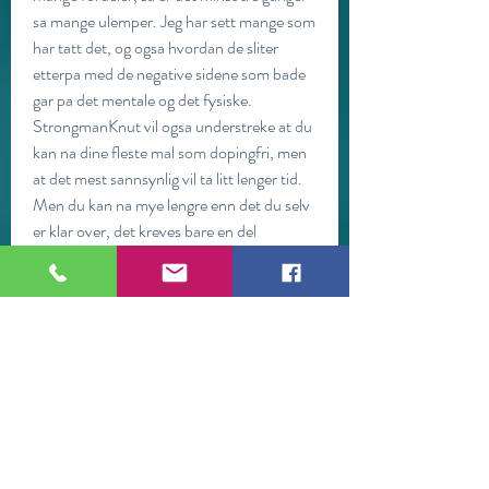
sa mange ulemper. Jeg har sett mange som 
har tatt det, og ogsa hvordan de sliter 
etterpa med de negative sidene som bade 
gar pa det mentale og det fysiske. 
StrongmanKnut vil ogsa understreke at du 
kan na dine fleste mal som dopingfri, men 
at det mest sannsynlig vil ta litt lenger tid. 
Men du kan na mye lengre enn det du selv 
er klar over, det kreves bare en del 
talmodighet og smart trening. Strongman 
Knut Arne Risholm Anabole steroider 
Doping Styrke trening, .
Anabola injektion, köp anabola steroider 
online få muskler..  Dosage: 350 mg / 1 
mL. Learn what anabolic steroids are, what 
they&#39;re used for (both legally and 
illegally), and how to find safe alternatives 