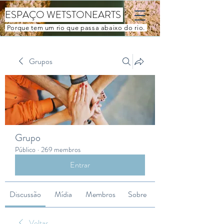
ESPAÇO WETSTONEARTS
Porque tem um rio que passa abaixo do rio.
Grupos
Grupo
Público
·
269 membros
Entrar
Discussão
Mídia
Membros
Sobre
Voltar