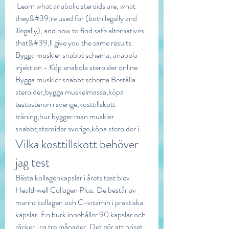
 Learn what anabolic steroids are, what 
they&#39;re used for (both legally and 
illegally), and how to find safe alternatives 
that&#39;ll give you the same results. 
Bygga muskler snabbt schema, anabola 
injektion - Köp anabola steroider online 
Bygga muskler snabbt schema Beställa 
steroider,bygga muskelmassa,köpa 
testosteron i sverige,kosttillskott 
träning,hur bygger man muskler 
snabbt,steroider sverige,köpa steroider i. 
Vilka kosttillskott behöver 
jag test
Bästa kollagenkapslar i årets test blev 
Healthwell Collagen Plus. De består av 
marint kollagen och C-vitamin i praktiska 
kapslar. En burk innehåller 90 kapslar och 
räcker i ca tre månader. Det gör att priset 