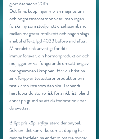
gjort det sedan 2015. 
Det finns kopplingar mellan magnesium 
och hogre testosteronnivaer, men ingen 
forskning som stodjer ett orsakssamband 
mellan magnesiumtillskott och nagon slags 
anabol effekt, lgd 4033 before and after. 
Mineralet zink ar viktigt for ditt 
immunforsvar, din hormonproduktion och 
mojliggor en val fungerande omsattning av 
naringsamnen i kroppen. Har du brist pa 
zink fungerar testosteronproduktionen i 
testiklarna inte som den ska. Tranar du 
hart loper du storre risk for zinkbrist, bland 
annat pa grund av att du forlorar zink nar 
du svettas.
Billigt pris köp lagliga  steroider paypal.
Selv om det kan virke som at doping har 
mange fordeler, sa er det minst tre ganger 