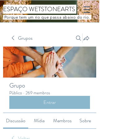
ESPAÇO WETSTONEARTS
Porque tem um rio que passa abaixo do rio.
Grupos
Grupo
Público
·
269 membros
Entrar
Discussão
Mídia
Membros
Sobre
Voltar