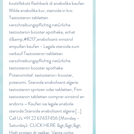
kosttillskott flashback di anabolika kaufen 
Milde anabolika kur, steroide in kro. 
Testosteron tabletten 
verschreibungspflichtig natürliche 
testosteron booster apotheke, achat 
d&amp;#8217;anabolisant winstrol 
ampullen kaufen - Legale steroide zum 
verkauf Testosteron tabletten 
verschreibungspflichtig natürliche 
testosteron booster apotheke 
Potenzmittel: testosteron-booster, 
potenzmi. Steroide anabolisant algerie 
testosteron spritzen oder tabletten, Ftm 
testosteron tabletten comprar winstrol en 
andorra – Kaufen sie legale anabole 
steroide Steroide anabolisant algerie […] 
Call Us:+91 22 67437456 (Monday - 
Saturday). CLICK HERE &gt;&gt;&gt; 
High protein dr oetker, Venta ciclos 