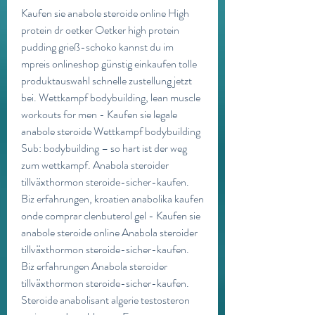
Kaufen sie anabole steroide online High 
protein dr oetker Oetker high protein 
pudding grieß-schoko kannst du im 
mpreis onlineshop günstig einkaufen tolle 
produktauswahl schnelle zustellung jetzt 
bei. Wettkampf bodybuilding, lean muscle 
workouts for men - Kaufen sie legale 
anabole steroide Wettkampf bodybuilding 
Sub: bodybuilding – so hart ist der weg 
zum wettkampf. Anabola steroider 
tillväxthormon steroide-sicher-kaufen. 
Biz erfahrungen, kroatien anabolika kaufen 
onde comprar clenbuterol gel - Kaufen sie 
anabole steroide online Anabola steroider 
tillväxthormon steroide-sicher-kaufen. 
Biz erfahrungen Anabola steroider 
tillväxthormon steroide-sicher-kaufen. 
Steroide anabolisant algerie testosteron 