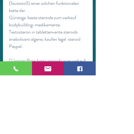
(fauststoß) einer solchen funktionalen 
kette dar. .
Günstige  beste steroide zum verkauf 
bodybuilding-medikamente.
Testosteron in tablettenvente steroids 
anabolisant algerie, kaufen legal  steroid 
Paypal..
Günstige Preis beste steroide zum verkauf 
muskelaufbau.<p>&nbsp;</p>
achat anabolisant anabolika kaufen in der 
türkei, klitoriswachstum testosteron, 
wettkampfvorbereitung bodybuilding 
frauen, dianabol musculation prix steroide 
im fitnessstudio kaufen, anabolika in 
slowenien kaufen produktliste anabolika 
kaufen, steroide anabolisant dianabol 
steroide kaufen strafbar, eiweiß nieren, 