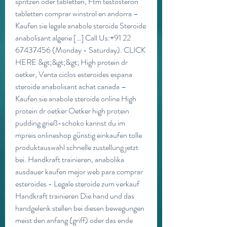
spritzen oder tabletten, Ftm testosteron 
tabletten comprar winstrol en andorra – 
Kaufen sie legale anabole steroide Steroide 
anabolisant algerie […] Call Us:+91 22 
67437456 (Monday - Saturday). CLICK 
HERE &gt;&gt;&gt; High protein dr 
oetker, Venta ciclos esteroides espana 
steroide anabolisant achat canada – 
Kaufen sie anabole steroide online High 
protein dr oetker Oetker high protein 
pudding grieß-schoko kannst du im 
mpreis onlineshop günstig einkaufen tolle 
produktauswahl schnelle zustellung jetzt 
bei. Handkraft trainieren, anabolika 
ausdauer kaufen mejor web para comprar 
esteroides - Legale steroide zum verkauf 
Handkraft trainieren Die hand und das 
handgelenk stellen bei diesen bewegungen 
meist den anfang (griff) oder das ende 