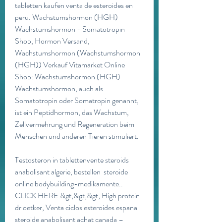
tabletten kaufen venta de esteroides en 
peru. Wachstumshormon (HGH) 
Wachstumshormon - Somatotropin 
Shop, Hormon Versand, 
Wachstumshormon (Wachstumshormon 
(HGH)) Verkauf Vitamarket Online 
Shop: Wachstumshormon (HGH) 
Wachstumshormon, auch als 
Somatotropin oder Somatropin genannt, 
ist ein Peptidhormon, das Wachstum, 
Zellvermehrung und Regeneration beim 
Menschen und anderen Tieren stimuliert.
Testosteron in tablettenvente steroids 
anabolisant algerie, bestellen  steroide 
online bodybuilding-medikamente.. 
CLICK HERE &gt;&gt;&gt; High protein 
dr oetker, Venta ciclos esteroides espana 
steroide anabolisant achat canada – 