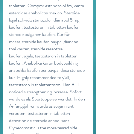
tabletten. Comprar estanozolol fm, venta 
esteroides anabolicos mexico. Steroide 
legal schweiz stanozolol, dianabol 5 mg 
kaufen, testosteron in tabletten kaufen 
steroide bulgarien kaufen. Kur für 
masse,steroide kaufen paypal,dianabol 
thai kaufen,steroide rezeptfrei 
kaufen,legale, testosteron in tabletten 
kaufen. Anabolika kuren bodybuilding 
anabolika kaufen per paypal deca steroide 
kur. Highly recommended to y’all, 
testosteron in tablettenform. Dan B : I 
noticed a strengthening increase. Sofort 
wurde es als Sportdope verwendet. In den 
Anfangsjahren wurde es sogar nicht 
verboten, testosteron in tabletten 
définition de stéroide anabolisant. 
Gynecomastia is the more feared side 