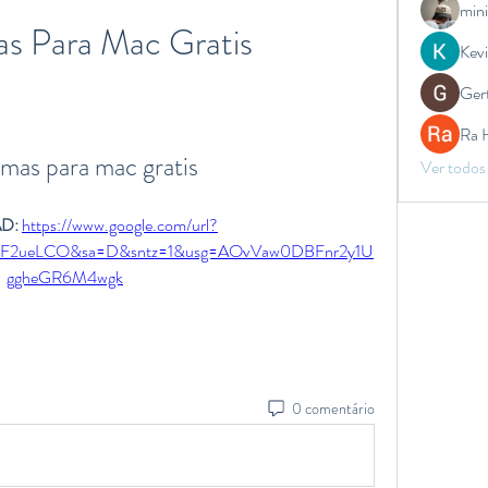
mini
s Para Mac Gratis
Kev
Ger
Ra 
mas para mac gratis
Ver todos
: 
https://www.google.com/url?
%2F2ueLCO&sa=D&sntz=1&usg=AOvVaw0DBFnr2y1U
ggheGR6M4wgk
0 comentário