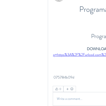
Programa
Progra
DOWNLOAD
q=https%3A%2F%2Furlcod.com
 075784b09d
0
Write a comment...