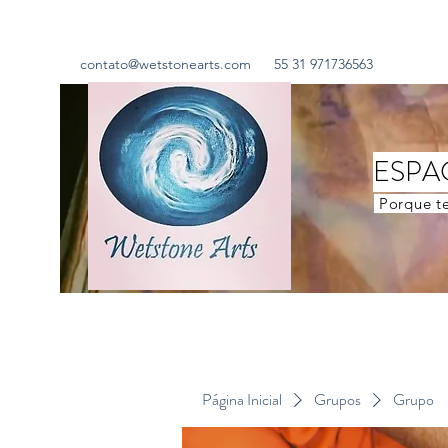
contato@wetstonearts.com
55 31 971736563
ESPA
Porque te
Página Inicial
Grupos
Grupo