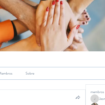
Membros
Sobre
membros
Jas
Jasmine