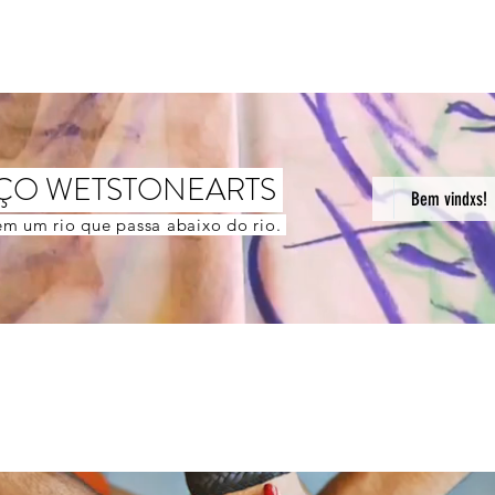
ÇO WETSTONEARTS
Bem vindxs!
m um rio que passa abaixo do rio.