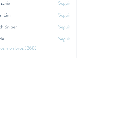
 sznia
Seguir
in Lim
Seguir
th Sniper
Seguir
He
Seguir
 os membros (268)