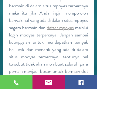
bermain di dalam situs mpoyes terpercaya 
maka itu jika Anda ingin memperoleh 
banyak hal yang ada di dalam situs mpoyes 
segera bermain dan 
daftar mpoyes
 melalui 
login mpoyes terpercaya. Jangan sampai 
ketinggalan untuk mendapatkan banyak 
hal unik dan menarik yang ada di dalam 
situs mpoyes terpercaya, tentunya hal 
tersebut tidak akan membuat seluruh para 
pemain menjadi bosan untuk bermain slot 
online.
SITUS NEWMPO TERBAIK 
GAMPANG MENANG ANTI 
RUNGKAD
Situs newmpo merupakan salah satu situs 
judi gacor terbaik mudah menang anti 
rungkad, tentunya jika seluruh para 