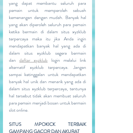
yang dapat membantu seluruh para 
pemain untuk memperoleh sebuah 
kemenangan dengan mudah. Banyak hal 
yang akan diperoleh seluruh para pemain 
ketika bermain di dalam situs xyzklub 
terpercaya maka itu jika Anda ingin 
mendapatkan banyak hal yang ada di 
dalam situs xyzklub segera bermain 
dan 
daftar xyzklub
 login melalui link 
alternatif xyzklub terpercaya. Jangan 
sampai ketinggalan untuk mendapatkan 
banyak hal unik dan menarik yang ada di 
dalam situs xyzklub terpercaya, tentunya 
hal tersebut tidak akan membuat seluruh 
para pemain menjadi bosan untuk bermain 
slot online.
SITUS MPOKICK TERBAIK 
GAMPANG GACOR DAN AKURAT