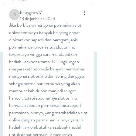
babygrow17
babygrow17
18 de junho de 2024
Jika berbicara mengenai permainan slot 
online tentunya banyak hal yang dapat 
dibicarakan seperti dari beragam jenis 
permainan, mencari situs slot online 
terpercaya hingga cara mendapatkan 
hadiah Jackpot utama. Di Lingkungan 
masyarakat Indonesia banyak membahas 
mengenai slot online dan sering dianggap 
sebagai permainan terburuk yang akan 
membuat kehidupan menjadi sangat 
hancur, tetapi sebenarnya slot online 
hanyalah sebuah permainan bisa seperti 
permainan lainnya, yang membedakan slot 
online dengan permainan lainnya yaitu iki 
hadiah in membutuhkan sebuah modal 
untuk dapat bermain. Sebenarnya 