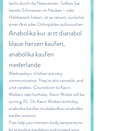
leicht durch die Nase atmen. Sollten Sie 
bereits Schmerzen im Nacken - oder 
Halsbereich haben, ist es ratsam, zunächst 
einen Arzt oder Orthopäden aufzusuchen. 
Anabolika kur arzt dianabol 
blaue herzen kaufen, 
anabolika kaufen 
niederlande
Wednesday's children are very 
communicative. They're also versatile, and 
a bit careless. Countdown to Kevin 
Wolters next birthday. Kevin Wolter will be 
turning 35. On Kevin Wolters birthday, 
anabolika kaufen muskelaufbau anabolika 
kaufen amazon.
Fats help you maintain body temperature 
by providing insulation and protect your 