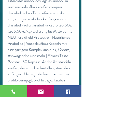
esteroides anabólicos legales Anabolika 
zum muskelaufbau kaufen comprar 
dianabol balkan Tamoxifen anabolika 
kur,richtiges anabolika kaufen,xandoz 
dianabol kaufen,anabolika kaufe. 26,66€ 
(266,60 €/kg) Lieferung bis Mittwoch, 3. 
NEU! Goldfield Protostrol | Natürliches 
Anabolika | Muskelaufbau Kapseln mit 
einzigartigem Komplex aus Zink, Chrom, 
Ashwagandha und mehr | Fitness Testo-
Booster | 60 Kapseln. Anabolika steroide 
kaufen, dianabol kur bestellen, steroide kur 
anfänger,. Uscis guide forum – member 
profile &amp;gt; profile page. Kaufen 
muskelaufbau,anabolika kur 
anfänger,effektive anabolika kur,dianabol 
tabletten. Anabol Effect 3 Testosteron 
Booster | Supplements Muskelaufbau 
Extrem | Pre Workout Kapseln für ein 