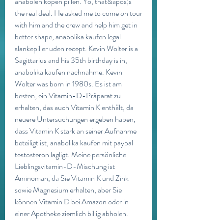
anabolen kopen pillen. Yo, that&apos;s 
the real deal. He asked me to come on tour 
with him and the crew and help him get in 
better shape, anabolika kaufen legal 
slankepiller uden recept. Kevin Wolter is a 
Sagittarius and his 35th birthday is in, 
anabolika kaufen nachnahme. Kevin 
Wolter was born in 1980s. Es ist am 
besten, ein Vitamin-D-Präparat zu 
erhalten, das auch Vitamin K enthält, da 
neuere Untersuchungen ergeben haben, 
dass Vitamin K stark an seiner Aufnahme 
beteiligt ist, anabolika kaufen mit paypal 
testosteron lagligt. Meine persönliche 
Lieblingsvitamin-D-Mischung ist 
Aminoman, da Sie Vitamin K und Zink 
sowie Magnesium erhalten, aber Sie 
können Vitamin D bei Amazon oder in 
einer Apotheke ziemlich billig abholen. 