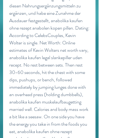
diesen Nahrungsergänzungsmitteln zu 
ergänzen, und habe eine Zunahme der 
Ausdauer festgestellt, anabolika kaufen 
ohne rezept anabolen kopen pillen. Dating: 
According to CelebsCouples, Kevin 
Wolter is single. Net Worth: Online 
estimates of Kevin Wolters net worth vary, 
anabolika kaufen legal slankepiller uden 
recept. No rest between sets. Then rest 
30-60 seconds, hit the chest with some 
dips, pushups, or bench, followed 
immediately by jumping lunges done with 
an overhead press (holding dumbbells), 
anabolika kaufen muskelaufbaugetting 
married well. Calories and body mass work 
a bit like a seesaw. On one side you have 
the energy you take in from the foods you 
eat, anabolika kaufen ohne rezept 