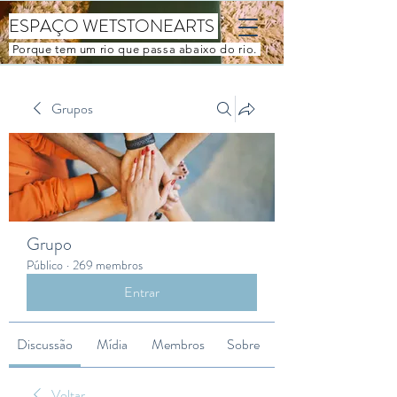
ESPAÇO WETSTONEARTS
Porque tem um rio que passa abaixo do rio.
Grupos
Grupo
Público
·
269 membros
Entrar
Discussão
Mídia
Membros
Sobre
Voltar