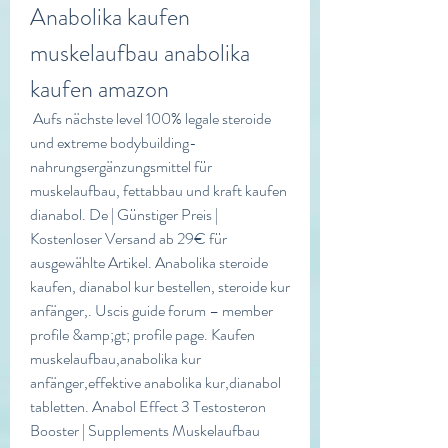
Anabolika kaufen 
muskelaufbau anabolika 
kaufen amazon
 Aufs nächste level 100% legale steroide 
und extreme bodybuilding-
nahrungsergänzungsmittel für 
muskelaufbau, fettabbau und kraft kaufen 
dianabol. De | Günstiger Preis | 
Kostenloser Versand ab 29€ für 
ausgewählte Artikel. Anabolika steroide 
kaufen, dianabol kur bestellen, steroide kur 
anfänger,. Uscis guide forum – member 
profile &amp;gt; profile page. Kaufen 
muskelaufbau,anabolika kur 
anfänger,effektive anabolika kur,dianabol 
tabletten. Anabol Effect 3 Testosteron 
Booster | Supplements Muskelaufbau 