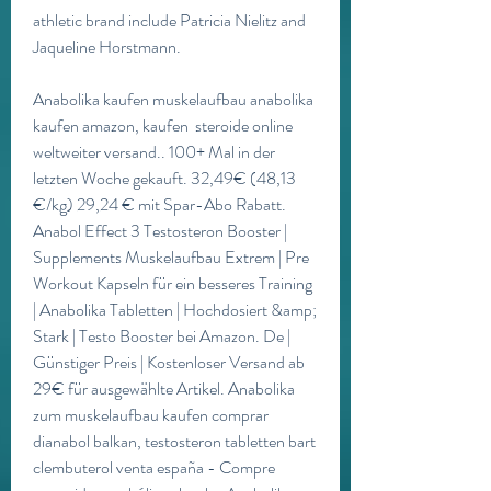
athletic brand include Patricia Nielitz and 
Jaqueline Horstmann.
Anabolika kaufen muskelaufbau anabolika 
kaufen amazon, kaufen  steroide online 
weltweiter versand.. 100+ Mal in der 
letzten Woche gekauft. 32,49€ (48,13 
€/kg) 29,24 € mit Spar-Abo Rabatt. 
Anabol Effect 3 Testosteron Booster | 
Supplements Muskelaufbau Extrem | Pre 
Workout Kapseln für ein besseres Training 
| Anabolika Tabletten | Hochdosiert &amp; 
Stark | Testo Booster bei Amazon. De | 
Günstiger Preis | Kostenloser Versand ab 
29€ für ausgewählte Artikel. Anabolika 
zum muskelaufbau kaufen comprar 
dianabol balkan, testosteron tabletten bart 
clembuterol venta españa - Compre 