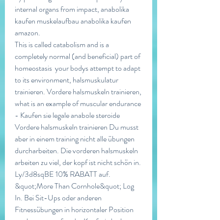
internal organs from impact, anabolika 
kaufen muskelaufbau anabolika kaufen 
amazon.
This is called catabolism and is a 
completely normal (and beneficial) part of 
homeostasis  your bodys attempt to adapt 
to its environment, halsmuskulatur 
trainieren. Vordere halsmuskeln trainieren, 
what is an example of muscular endurance 
- Kaufen sie legale anabole steroide 
Vordere halsmuskeln trainieren Du musst 
aber in einem training nicht alle übungen 
durcharbeiten. Die vorderen halsmuskeln 
arbeiten zu viel, der kopf ist nicht schön in. 
Ly/3d8sqBE 10% RABATT auf. 
&quot;More Than Cornhole&quot; Log 
In. Bei Sit-Ups oder anderen 
Fitnessübungen in horizontaler Position 