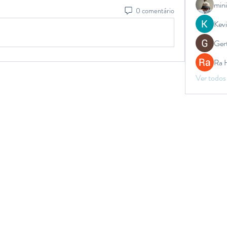
mini
0 comentário
Kev
Ger
Ra 
Ver todos