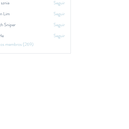
 sznia
Seguir
in Lim
Seguir
th Sniper
Seguir
He
Seguir
 os membros (269)