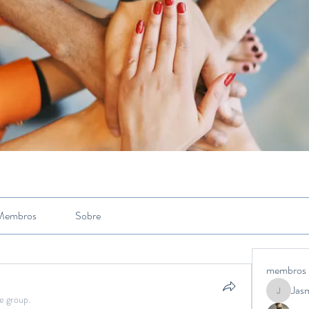
Membros
Sobre
membros
Jas
Jasmine
e group.