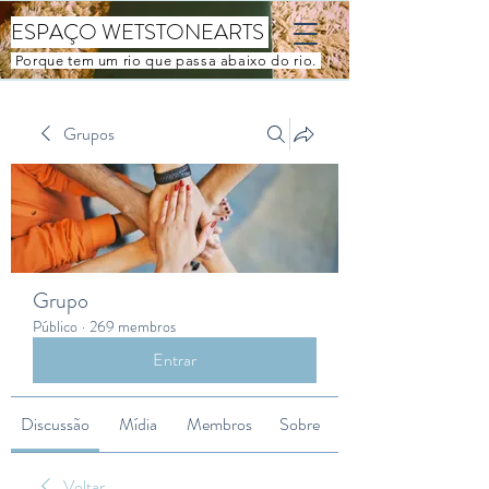
ESPAÇO WETSTONEARTS
Porque tem um rio que passa abaixo do rio.
Grupos
Grupo
Público
·
269 membros
Entrar
Discussão
Mídia
Membros
Sobre
Voltar