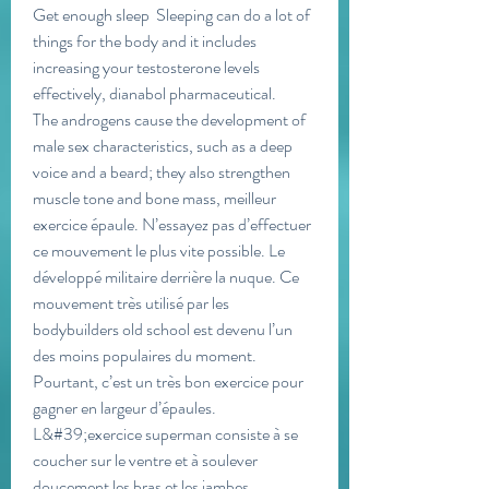
Get enough sleep  Sleeping can do a lot of 
things for the body and it includes 
increasing your testosterone levels 
effectively, dianabol pharmaceutical.
The androgens cause the development of 
male sex characteristics, such as a deep 
voice and a beard; they also strengthen 
muscle tone and bone mass, meilleur 
exercice épaule. N’essayez pas d’effectuer 
ce mouvement le plus vite possible. Le 
développé militaire derrière la nuque. Ce 
mouvement très utilisé par les 
bodybuilders old school est devenu l’un 
des moins populaires du moment. 
Pourtant, c’est un très bon exercice pour 
gagner en largeur d’épaules. 
L&#39;exercice superman consiste à se 
coucher sur le ventre et à soulever 
doucement les bras et les jambes 