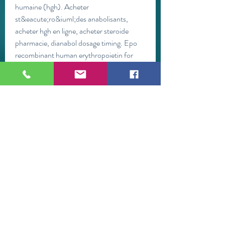
humaine (hgh). Acheter 
st&eacute;ro&iuml;des anabolisants, 
acheter hgh en ligne, acheter steroide 
pharmacie, dianabol dosage timing. Epo 
recombinant human erythropoietin for 
injection 193.
 prix acheter légal  stéroïde médicaments 
de musculation.
Medications, most commonly dopamine 
antagonists (but also anti-psychotics, 
anti-emetics, proton pump inhibitors, 
calcium channel blockers, opiates, and 
selective serotonin reuptake inhibitors) 
may cause hyperprolactinemia. 
Persistently elevated prolactin levels can 
indicate the presence of pituitary tumors 
such as prolactinomas, 175 the most 
common functioning pituitary tumor, . 