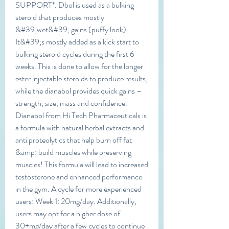
SUPPORT*. Dbol is used as a bulking 
steroid that produces mostly 
&#39;wet&#39; gains (puffy look). 
It&#39;s mostly added as a kick start to 
bulking steroid cycles during the first 6 
weeks. This is done to allow for the longer 
ester injectable steroids to produce results, 
while the dianabol provides quick gains – 
strength, size, mass and confidence. 
Dianabol from Hi Tech Pharmaceuticals is 
a formula with natural herbal extracts and 
anti proteolytics that help burn off fat 
&amp; build muscles while preserving 
muscles! This formula will lead to increased 
testosterone and enhanced performance 
in the gym. A cycle for more experienced 
users: Week 1: 20mg/day. Additionally, 
users may opt for a higher dose of 
30+mg/day after a few cycles to continue 