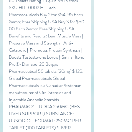
60 Tablets Rating: 15 $59. 99 In stock 
SKU HIT-0002 Hi-Tech 
Pharmaceuticals Buy 2 for $54. 95 Each 
&amp; Free Shipping USA Buy 3 for $50. 
00 Each &amp; Free Shipping USA 
Benefits and Results: Lean Muscle Mass† 
Preserve Mass and Strength† Anti-
Catabolic† Promotes Protein Synthesis† 
Boosts Testosterone Levels† Similar Item. 
Pro®-Dianabol 20 Beligas 
Pharmaceutical 50 tablets [20mg] $ 125. 
Global Pharmaceuticals Global 
Pharmaceuticals is a Canadian/Estonian 
manufacturer of Oral Steroids and 
Injectable Anabolic Steroids. 
PHARMACY – UDCA 250MG (BEST 
LIVER SUPPORT) SUBSTANCE: 
URSODIOL. FORMAT: 250MG PER 
TABLET (100 TABLETS) *LIVER 