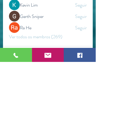
Kevin Lim
Seguir
Gerth Sniper
Seguir
Ra He
Seguir
Ver todos os membros (269)
ESPAÇO WETSTONEARTS
Brumadinho / Minas Gerais (Brasil)
©2021 por Espaço WetStoneArts.