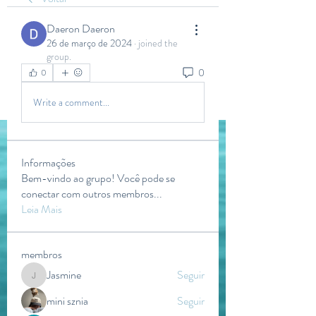
Daeron Daeron
26 de março de 2024
·
joined the
group.
0
0
Write a comment...
Informações
Bem-vindo ao grupo! Você pode se
conectar com outros membros
...
Leia Mais
membros
Jasmine
Seguir
Jasmine
mini sznia
Seguir