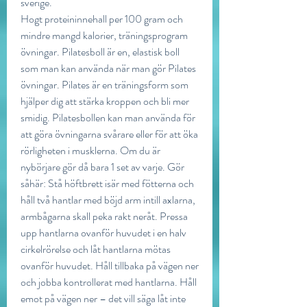
sverige.
Hogt proteininnehall per 100 gram och 
mindre mangd kalorier, träningsprogram 
övningar. Pilatesboll är en, elastisk boll 
som man kan använda när man gör Pilates 
övningar. Pilates är en träningsform som 
hjälper dig att stärka kroppen och bli mer 
smidig. Pilatesbollen kan man använda för 
att göra övningarna svårare eller för att öka 
rörligheten i musklerna. Om du är 
nybörjare gör då bara 1 set av varje. Gör 
såhär: Stå höftbrett isär med fötterna och 
håll två hantlar med böjd arm intill axlarna, 
armbågarna skall peka rakt neråt. Pressa 
upp hantlarna ovanför huvudet i en halv 
cirkelrörelse och låt hantlarna mötas 
ovanför huvudet. Håll tillbaka på vägen ner 
och jobba kontrollerat med hantlarna. Håll 
emot på vägen ner – det vill säga låt inte 