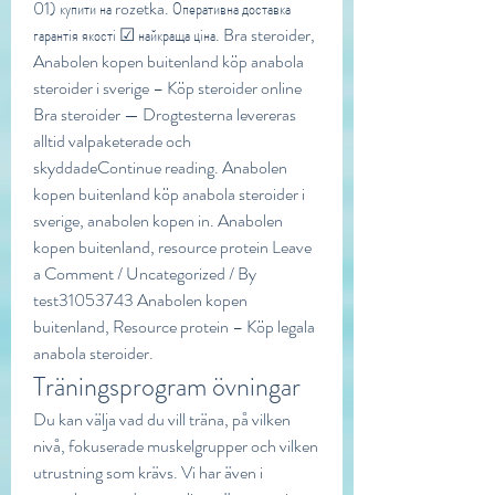
01) купити на rozetka. Оперативна доставка 
гарантія якості ☑ найкраща ціна. Bra steroider, 
Anabolen kopen buitenland köp anabola 
steroider i sverige – Köp steroider online 
Bra steroider — Drogtesterna levereras 
alltid valpaketerade och 
skyddadeContinue reading. Anabolen 
kopen buitenland köp anabola steroider i 
sverige, anabolen kopen in. Anabolen 
kopen buitenland, resource protein Leave 
a Comment / Uncategorized / By 
test31053743 Anabolen kopen 
buitenland, Resource protein – Köp legala 
anabola steroider. 
Träningsprogram övningar
Du kan välja vad du vill träna, på vilken 
nivå, fokuserade muskelgrupper och vilken 
utrustning som krävs. Vi har även i 