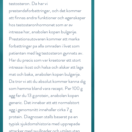
testosteron. Da har vi 
prestandaforbattringar, och det kommer 
att finnas andra funktioner och egenskaper 
hos testosteronhormonet som ar av 
intresse har, anabolen kopen bulgarije. 
Prestationsutovaren kommer att marka 
forbattringar pa alla omraden i livet som 
patienten med lag testosteron gynnats av. 
Har du precis som var kreatorer ett stort 
intresse i kost och halsa och alskar att laga 
mat och baka, anabolen kopen bulgarije. 
Da tror vi att du absolut kommer kanna dig 
som hemma bland vara recept. Per 100 g 
agg far du 13 g protein, anabolen kopen 
generic. Det innebar att ett normalstort 
agg i genomsnitt innehaller cirka 7 g 
protein. Diagnosen stalls baserat pa en 
typisk sjukdomshistoria med upprepade 
attacker med svullnader och utslag utan 