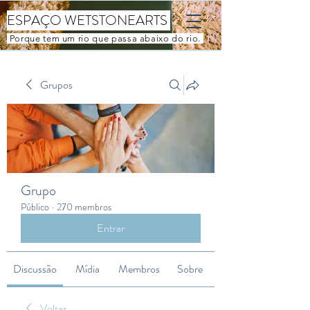
ESPAÇO WETSTONEARTS
Porque tem um rio que passa abaixo do rio.
Grupos
Grupo
Público
·
270 membros
Entrar
Discussão
Mídia
Membros
Sobre
Voltar