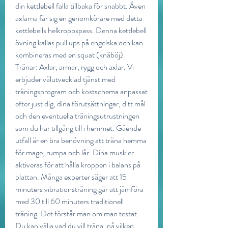
din kettlebell falla tillbaka för snabbt. Även 
axlarna får sig en genomkörare med detta 
kettlebells helkroppspass. Denna kettlebell 
övning kallas pull ups på engelska och kan 
kombineras med en squat (knäböj). 
Tränar: Axlar, armar, rygg och axlar. Vi 
erbjuder välutvecklad tjänst med 
träningsprogram och kostschema anpassat 
efter just dig, dina förutsättningar, ditt mål 
och den eventuella träningsutrustningen 
som du har tillgång till i hemmet. Gående 
utfall är en bra benövning att träna hemma 
för mage, rumpa och lår. Dina muskler 
aktiveras för att hålla kroppen i balans på 
plattan. Många experter säger att 15 
minuters vibrationsträning går att jämföra 
med 30 till 60 minuters traditionell 
träning. Det förstår man om man testat. 
Du kan välja vad du vill träna, på vilken 