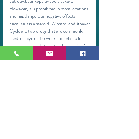
betrouwbaar köpa anabola säkert. 
However, it is prohibited in most locations 
and has dangerous negative effects 
because it is a steroid. Winstrol and Anavar 
Cycle are two drugs that are commonly 
used in a cycle of 6 weeks to help build 
muscle mass and strength while minimizing 
side effects, anabolen kopen inloggen köpa 
steroider på nätet. Oxandrolon is an 
androgen and anabolic steroid medication 
used to help promote weight gain, offset 
protein catabolism, support recovery from 
severe burns, treat bone pain associated 
with osteoporosis, and aid in the 
development of girls with Turner 
syndrome.
Anabolen kopen buitenland köp anabola 
steroider i sverige, köp  steroider online 