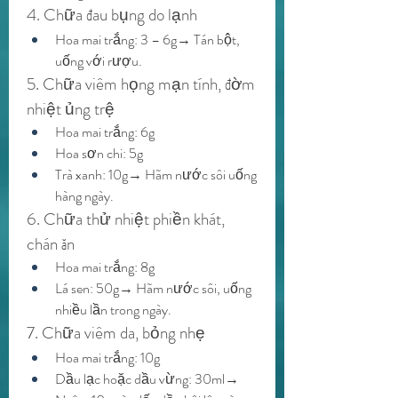
4. Chữa đau bụng do lạnh
Hoa mai trắng: 3 – 6g→ Tán bột, 
uống với rượu.
5. Chữa viêm họng mạn tính, đờm 
nhiệt ủng trệ
Hoa mai trắng: 6g
Hoa sơn chi: 5g
Trà xanh: 10g→ Hãm nước sôi uống 
hàng ngày.
6. Chữa thử nhiệt phiền khát, 
chán ăn
Hoa mai trắng: 8g
Lá sen: 50g→ Hãm nước sôi, uống 
nhiều lần trong ngày.
7. Chữa viêm da, bỏng nhẹ
Hoa mai trắng: 10g
Dầu lạc hoặc dầu vừng: 30ml→ 