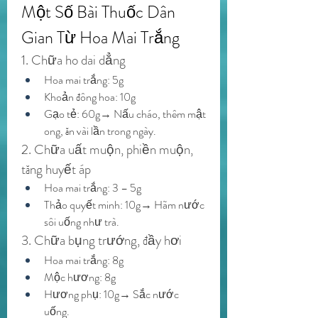
Một Số Bài Thuốc Dân 
Gian Từ Hoa Mai Trắng
1. Chữa ho dai dẳng
Hoa mai trắng: 5g
Khoản đông hoa: 10g
Gạo tẻ: 60g→ Nấu cháo, thêm mật 
ong, ăn vài lần trong ngày.
2. Chữa uất muộn, phiền muộn, 
tăng huyết áp
Hoa mai trắng: 3 – 5g
Thảo quyết minh: 10g→ Hãm nước 
sôi uống như trà.
3. Chữa bụng trướng, đầy hơi
Hoa mai trắng: 8g
Mộc hương: 8g
Hương phụ: 10g→ Sắc nước 
uống.