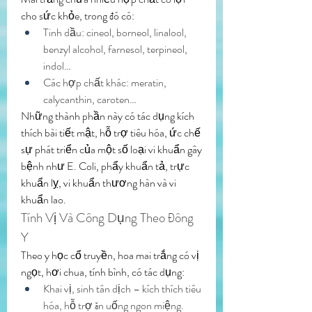
cho sức khỏe, trong đó có:
Tinh dầu: cineol, borneol, linalool, 
benzyl alcohol, farnesol, terpineol, 
indol…
Các hợp chất khác: meratin, 
calycanthin, caroten…
Những thành phần này có tác dụng kích 
thích bài tiết mật, hỗ trợ tiêu hóa, ức chế 
sự phát triển của một số loại vi khuẩn gây 
bệnh như E. Coli, phẩy khuẩn tả, trực 
khuẩn lỵ, vi khuẩn thương hàn và vi 
khuẩn lao.
Tính Vị Và Công Dụng Theo Đông 
Y
Theo y học cổ truyền, hoa mai trắng có vị 
ngọt, hơi chua, tính bình, có tác dụng:
Khai vị, sinh tân dịch – kích thích tiêu 
hóa, hỗ trợ ăn uống ngon miệng.