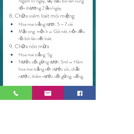
Ngâm 10 ngày, lấy dầu bôi lên vùng 
tổn thương 2 lần/ngày.
8. Chữa viêm loét môi miệng
Hoa mai trắng tươi: 5 – 7 cái
Mật ong: một ít→ Giã nát, trộn đều 
rồi bôi lên vết loét.
9. Chữa nôn mửa
Hoa mai trắng: 5g
Nước cốt gừng tươi: 5ml→ Hãm 
hoa mai trắng với nước sôi, chắt 
nước, thêm nước cốt gừng, uống.
Lời Kết
Nhất chi mai không chỉ là loài 
mai vàng giá 
rẻ
 mang vẻ đẹp thanh tao mà còn là vị 
thuốc quý trong Đông y, có nhiều công 
dụng đối với sức khỏe. Với những ai yêu 
thích cây cảnh và quan tâm đến y học cổ 