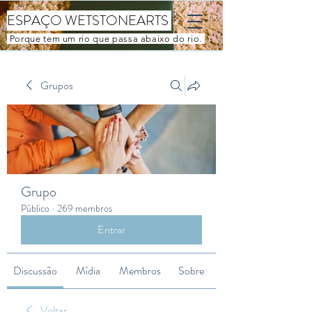
ESPAÇO WETSTONEARTS
Porque tem um rio que passa abaixo do rio.
Grupos
Grupo
Público
·
269 membros
Entrar
Discussão
Mídia
Membros
Sobre
Voltar