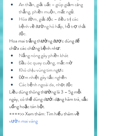
An thần, giải uất – giúp giảm căng 
thẳng, phiền muộn, mất ngủ.
Hóa đờm, giải độc – điều trị các 
bệnh về đường hô hấp, hỗ trợ thải 
độc.
Hoa mai trắng thường được dùng để 
chữa các chứng bệnh như:
Nắng nóng gây phiền khát
Đầu óc quay cuồng, mắt mờ
Khó chịu vùng tim ngực
Đờm nhiệt gây tắc nghẽn
Các bệnh ngoài da, nhọt độc
Liều dùng thông thường là 3 – 5g mỗi 
ngày, có thể dùng dưới dạng hãm trà, sắc 
uống hoặc tán bột.
====>> Xem thêm: Tìm hiểu thêm về 
vườn mai vàng