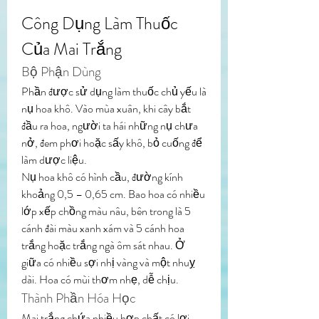
Công Dụng Làm Thuốc 
Của Mai Trắng
Bộ Phận Dùng
Phần được sử dụng làm thuốc chủ yếu là 
nụ hoa khô. Vào mùa xuân, khi cây bắt 
đầu ra hoa, người ta hái những nụ chưa 
nở, đem phơi hoặc sấy khô, bỏ cuống để 
làm dược liệu.
Nụ hoa khô có hình cầu, đường kính 
khoảng 0,5 – 0,65 cm. Bao hoa có nhiều 
lớp xếp chồng màu nâu, bên trong là 5 
cánh đài màu xanh xám và 5 cánh hoa 
trắng hoặc trắng ngà ôm sát nhau. Ở 
giữa có nhiều sợi nhị vàng và một nhuỵ 
dài. Hoa có mùi thơm nhẹ, dễ chịu.
Thành Phần Hóa Học
Mai trắng chứa nhiều hợp chất có lợi 