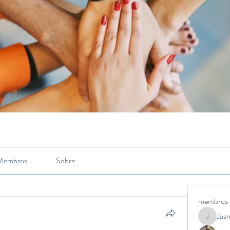
Membros
Sobre
membros
Jas
Jasmine