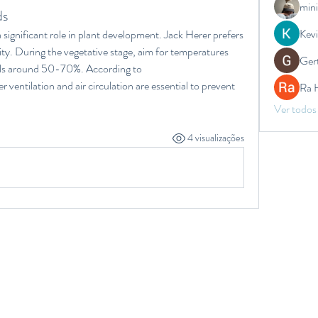
mini
ds
Kev
significant role in plant development. Jack Herer prefers 
y. During the vegetative stage, aim for temperatures 
Ger
between 70-85°F and humidity levels around 50-70%. According to 
er ventilation and air circulation are essential to prevent 
Ra 
Ver todos
4 visualizações