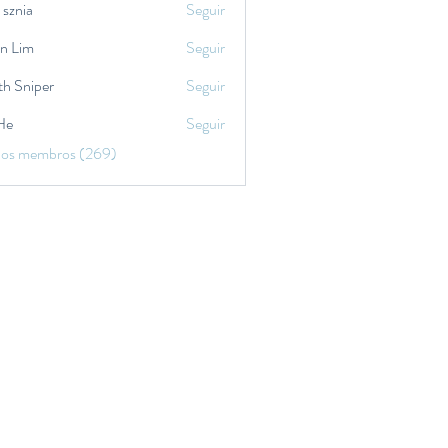
 sznia
Seguir
in Lim
Seguir
th Sniper
Seguir
He
Seguir
 os membros (269)