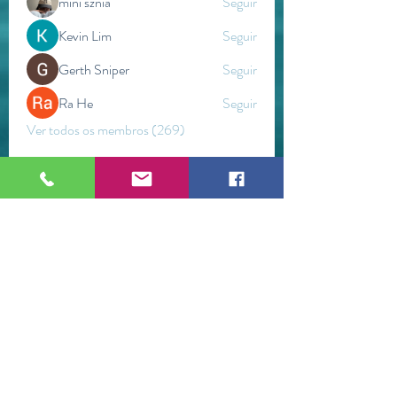
mini sznia
Seguir
Kevin Lim
Seguir
Gerth Sniper
Seguir
Ra He
Seguir
Ver todos os membros (269)
ESPAÇO WETSTONEARTS
Brumadinho / Minas Gerais (Brasil)
©2021 por Espaço WetStoneArts.