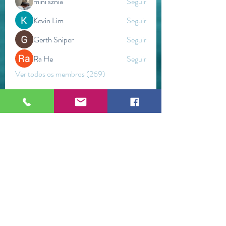
mini sznia
Seguir
Kevin Lim
Seguir
Gerth Sniper
Seguir
Ra He
Seguir
Ver todos os membros (269)
ESPAÇO WETSTONEARTS
Brumadinho / Minas Gerais (Brasil)
©2021 por Espaço WetStoneArts.