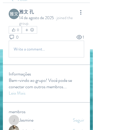
雅文 孔
14 de agosto de 2025
·
joined the
group.
0
0
1
Write a comment...
Informações
Bem-vindo ao grupo! Você pode se
conectar com outros membros
...
Leia Mais
membros
Jasmine
Seguir
Jasmine